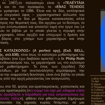
 το 1987),το παλαιότερο είναι η
«ΤΕΛΕΥΤΑΙΑ
1 και το πιο πρόσφατο, το «
ΕΝΑΣ ΤΕΛΕΙΟΣ
Lib
υ γράφτηκε το 1986. Είναι και τα δύο, εκπληκτικά
διο ελεγειακό ύφος – χαρακτηριστικό άλλωστε του
ύνται και τα δύο με θέματα κατασκοπείας αλλά
προς την θεματική τους. Θα αρχίσω με το δεύτερο, το
τερο εντυπωσιακό και αποτελεί τομή στο έργο του Le
λου το βιβλίο με το οποίο γίνεται η στροφή στην
γγραφέα, όπου αρχίζει και υποχωρεί η δράση και
ρο βάρος στο χτίσιμο των χαρακτήρων και στην
σταση.
 ΚΑΤΑΣΚΟΠΟΣ» (A perfect spy), (Εκδ. BELL,
ς, σελ.638)
, είναι ίσως το καλύτερο μυθιστόρημα του
αβάσει (και έχω διαβάσει αρκετά) – ο δε
Philip Roth
 ενθουσιασμού του, το χαρακτήρισε ως «
το καλύτερο
ικό μυθιστόρημα
». Το έπος των (σχεδόν) 700
ελίδων, με την ανεπανάληπτη ατμόσφαιρα, την
αι την εκφραστική δεινότητα, είναι ένα βιβλίο το οποίο
σεις από την αρχή μαγεύοντας τον αναγνώστη.
ο φίλος Nu
Το Alef
Ν.Δήμου
ω στα 50, ψηλός και αριστοκρατικός, γοητευτικός και
Ο Πατριάρχη
ανού αριστοκράτη («
το κορμί του είχε μια ελαφριά κλίση
Ν.Ξυδάκης
Η Αναγνώστ
ως προέβλεπε η παράδοση για τους εκπροσώπους της
AnnaBookL
ουσας τάξης
»), φθάνει ένα φθινοπωρινό ξημέρωμα
Kopoloso
Εγκλήματα
 πανσιόν της γηραιάς κυρίας Ντάμπερ, σε μια
Ο Μαμαλού