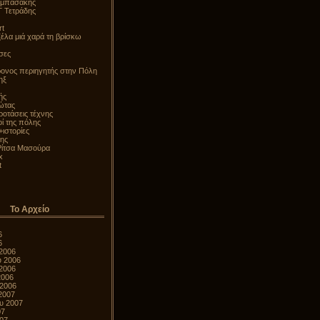
αμπασάκης
Γ Τετράδης
rt
αζέλα μιά χαρά τη βρίσκω
τσες
ονος περιηγητής στην Πόλη
ηξ
ής
ώτας
τάσεις τέχνης
οί της πόλης
+ιστορίες
ης
ίτσα Μασούρα
x
t
Το Αρχείο
6
6
2006
υ 2006
2006
2006
 2006
2007
υ 2007
07