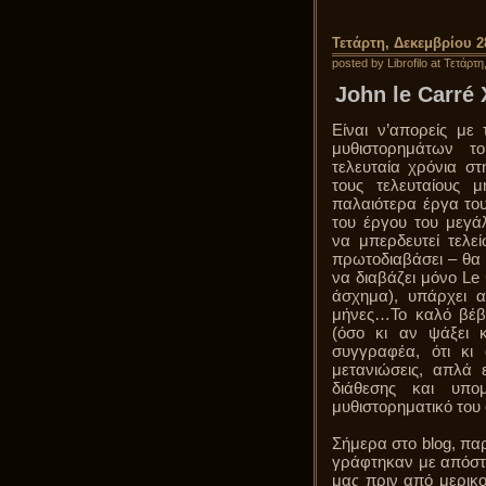
Τετάρτη, Δεκεμβρίου 2
posted by Librofilo at Τετάρτ
John le Carré 
Είναι ν’απορείς με
μυθιστορημάτων 
τελευταία χρόνια σ
τους τελευταίους
παλαιότερα έργα το
του έργου του μεγ
να μπερδευτεί τελεί
πρωτοδιαβάσει – θα
να διαβάζει μόνο Le 
άσχημα), υπάρχει α
μήνες…Το καλό βέβα
(όσο κι αν ψάξει κ
συγγραφέα, ότι κι
μετανιώσεις, απλά 
διάθεσης και υπομ
μυθιστορηματικό του
Σήμερα στο blog, πα
γράφτηκαν με απόστ
μας πριν από μερικο