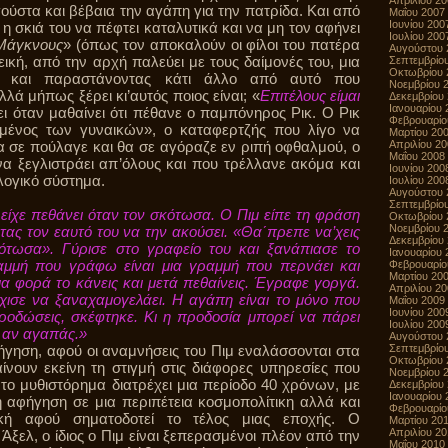
Απριλίου 2
α γούστα και βέβαια την αγάπη για την πατρίδα. Και από
Μαΐου 2007
Ιουνίου 200
 η σκιά του να πέφτει καταλυτικά και να μη τον αφήνει
Ιουλίου 200
Μάγκνους
» (όπως τον αποκαλούν οι φίλοι του πατέρα
Αυγούστου 
νεική, από την αρχή παλεύει με τους δαίμονές του, μια
Σεπτεμβρίο
Οκτωβρίου 
ς και παραστάνοντας κάτι άλλο από αυτό που
Νοεμβρίου 
λλά μήπως ξέρει κι’αυτός ποιος είναι; «
Επιτέλους είμαι
Δεκεμβρίου
Ιανουαρίου 
ι όταν μαθαίνει ότι πέθανε ο παμπόνηρος Ρικ. Ο Ρικ
Φεβρουαρίο
μένος των γυναικών», ο καταφερτζής που λίγο να
Μαρτίου 20
α σε πούλαγε και θα σε αγόραζε εν ριπή οφθαλμού, ο
Απριλίου 2
Μαΐου 2008
α ξεγλιστράει απ’όλους και που τρέλλανε ακόμα και
Ιουνίου 200
λογικό σύστημα.
Ιουλίου 200
Αυγούστου 
Σεπτεμβρίο
είχε πεθάνει όταν τον σκότωσα. Ο Πιμ είπε τη φράση
Οκτωβρίου 
Νοεμβρίου 
ς τον εαυτό του να την ακούσει. «Θα΄πρεπε να’χεις
Δεκεμβρίου
ότωσα». Γύρισε στο γραφείο του και ξανάπιασε το
Ιανουαρίου 
αμμή που γράφω είναι μια γραμμή που περνάει και
Φεβρουαρίο
Μαρτίου 20
ια φορά το κάνεις και μετά πεθαίνεις. Έγραφε γοργά.
Απριλίου 2
χισε να ξαναχαμογελάει. Η αγάπη είναι το μόνο που
Μαΐου 2009
Ιουνίου 200
ροδώσεις, σκέφτηκε. Κι η προδοσία μπορεί να πάρει
Ιουλίου 200
 αν αγαπάς.»
Αυγούστου 
γηση, αφού οι αναμνήσεις του Πιμ εναλάσσονται στα
Σεπτεμβρίο
Οκτωβρίου 
νουν εκείνη τη στιγμή στις διάφορες υπηρεσίες που
Νοεμβρίου 
, το μυθιστόρημα διατρέχει μια περίοδο 40 χρόνων, με
Δεκεμβρίου
Ιανουαρίου 
ή αφήγηση σε μια περιπέτεια κοσμοπολίτικη αλλά και
Φεβρουαρίο
λική αφού σηματοδοτεί το τέλος μιας εποχής. Ο
Μαρτίου 20
Απριλίου 2
ξελ, ο ίδιος ο Πιμ είναι ξεπερασμένοι πλέον από την
Μαΐου 2010