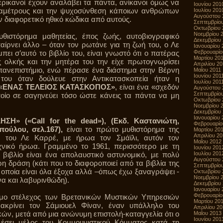
μερικανοί έχουν αναλάβει τα πάντα, ανίκανοι όμως να
Ιουνίου 201
ραμέτρους και την ψυχοσύνθεση κάποιων ανθρώπων
Ιουλίου 201
Αυγούστου 
 διαφορετικό ηθικό κώδικα από αυτούς.
Σεπτεμβρίο
Οκτωβρίου 
Νοεμβρίου 
υθιστόρημα μαθητείας, έπος ζωής, αυτοβιογραφικό
Δεκεμβρίου
παίρνει άλλο – όταν τον ρωτάνε για τη ζωή του, ο Λε
Ιανουαρίου 
ει σ’αυτό το βιβλίο του, είναι γνωστό ότι ο πατέρας
Φεβρουαρίο
Μαρτίου 20
 ολκής και την μητέρα του την είχε πρωτογνωρίσει
Απριλίου 20
πανεπιστήμιο, ενώ πέρασε ένα διάστημα στην Βέρνη
Μαΐου 2011
Ιουνίου 201
ο του όταν δούλευε στην Αντικατασκοπεία ήταν η
Ιουλίου 201
«
ΕΝΑΣ ΤΕΛΕΙΟΣ ΚΑΤΑΣΚΟΠΟΣ»
, είναι ένα «σχεδόν
Αυγούστου 
Σεπτεμβρίο
οποίο σε σαγηνεύει τόσο ώστε κάνεις τα πάντα να μη
Οκτωβρίου 
Νοεμβρίου 
Δεκεμβρίου
Ιανουαρίου 
ΣΗ» («Call for the dead»), (Εκδ. Καστανιώτη,
Φεβρουαρίο
πούλου, σελ.167),
είναι το πρώτο μυθιστόρημα της
Μαρτίου 20
Απριλίου 2
ν του Λε Καρρέ, με ήρωα τον Σμάϊλι, αυτόν τον
Μαΐου 2012
χνικό ήρωα. Γραμμένο το 1961, περισσότερο με τη
Ιουνίου 201
 βιβλίο είναι ένα απολαυστικό αστυνομικό, με πολύ
Ιουλίου 201
Αυγούστου 
η δράση (κάτι που το διαφοροποιεί από τα βιβλία της
Σεπτεμβρίο
α οποία είναι όλα έξοχα αλλά –όπως έχω ξαναγράψει -
Οκτωβρίου 
Νοεμβρίου 
να και λαβυρινθώδη).
Δεκεμβρίου
Ιανουαρίου 
Φεβρουαρίο
θμο στέλεχος των Βρετανικών Μυστικών Υπηρεσιών
Μαρτίου 20
ακρίνει τον Σάμιουελ Φίναν, έναν υπάλληλο του
Απριλίου 2
ών, μετά από μια ανώνυμη επιστολή-καταγγελία ότι ο
Μαΐου 2013
Ιουνίου 201
ελέσει μέλος του Κομμουνιστικού Κόμματος κατά τη