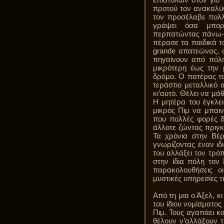
προτού τον ανακαλύψ
τον προσέλαβε πολλά
γράψει όσα μπορε
περπατώντας πάνω-κ
πέρασε τα παιδικά τ
grande απατεώνας, 
πηγαίνουν από πόλη
μικρότερη έως την 
δρόμο. Ο πατέρας τ
τεράστιο μεταλλικό α
κι’αυτό. Θέλει να μά
Η μητέρα του έγκλει
μικρός Πιμ να μπαι
που πολλές φορές δ
άλλοτε ζώντας πριγκ
Τα χρόνια στην Βέρ
γνωρίζοντας έναν ιδ
του αλλάξει τον τρό
στην ίδια πόλη τον
παρακολουθήσεις οι
μυστικές υπηρεσίες τ
Από τη μια ο Άξελ, 
του ίδιου νομίσματος
Πιμ. Τους αγαπάει κα
θέλουν ν’αλλάξουν 