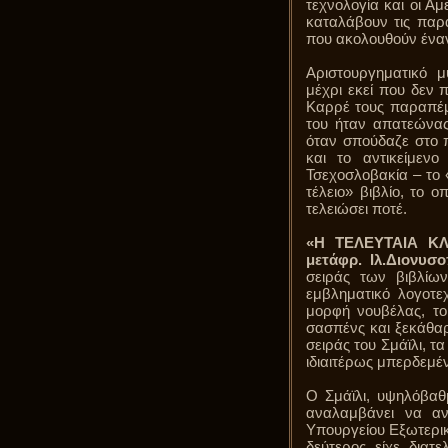
τεχνολογία και οι Α
καταλάβουν τις πα
που ακολουθούν έναν
Αριστουργηματικό μ
μέχρι εκεί που δεν 
Καρρέ τους παραπέμπ
του ήταν απατεώνας
όταν σπούδαζε στο 
και το αντικείμεν
Τσεχοσλοβακία – το 
τέλειο» βιβλίο, το 
τελειώσει ποτέ.
«Η ΤΕΛΕΥΤΑΙΑ ΚΛΗ
μετάφρ. Ιλ.Διονυσο
σειράς των βιβλίω
εμβληματικό λογοτε
μορφή νουβέλας, το
σασπένς και ξεκάθαρ
σειράς του Σμάϊλι, τ
ιδιαιτέρως μπερδεμέ
Ο Σμάϊλι, υψηλόβα
αναλαμβάνει να αν
Υπουργείου Εξωτερικ
δεύτερος είχε διατ