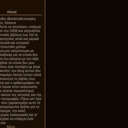
About
ofilo (Books'aficionado)
ns, Greece
Αυτό το ιστολόγιο, υπάρχει
ο του 2006 και ασχολείται
ιτικές βιβλίων (ως επί το
γοτεχνίας αλλά και μερικά
λιτικά και ιστορικά
 τελευταία χρόνια
να μην ασχολούμαι με
διάβασα για τα οποία δεν
να πω (άσχετα με την αξία
βιβλία τα οποία δεν μου
λου (και πιστέψτε με είναι
σκοπός του blog αυτού δεν
απαράγει δελτία τύπου αλλά
κατανοητό το βιβλίο που
ται και ο αρθρογράφος να
να δώσει στον αναγνώστη
σο γίνεται περισσότερο)
εικόνα της ιστορίας και της
υ συγγραφέα. Πάνω απ' όλα
 που χαρακτηρίζει αυτό το
η απεριόριστη αγάπη για το
τόρημα, την καλή
χωρίς εισαγωγικά) και γι'
εχίσει να υπάρχει όσο
τοια.
More..