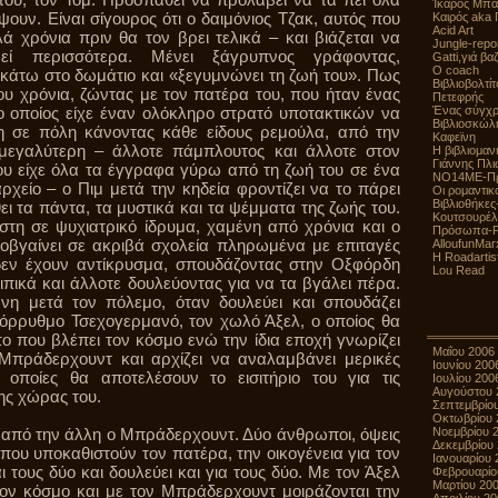
Ίκαρος Μπ
ουν. Είναι σίγουρος ότι ο δαιμόνιος Τζακ, αυτός που
Καιρός aka 
Acid Art
 χρόνια πριν θα τον βρει τελικά – και βιάζεται να
Jungle-repo
ί περισσότερα. Μένει ξάγρυπνος γράφοντας,
Gatti,γιά β
Ο coach
άτω στο δωμάτιο και «ξεγυμνώνει τη ζωή του». Πως
Βιβλιοβολτί
ου χρόνια, ζώντας με τον πατέρα του, που ήταν ένας
Πετεφρής
ο οποίος είχε έναν ολόκληρο στρατό υποτακτικών να
Ένας σύγχρ
Βιβλιοσκώλ
 σε πόλη κάνοντας κάθε είδους ρεμούλα, από την
Καφεϊνη
μεγαλύτερη – άλλοτε πάμπλουτος και άλλοτε στον
Η βιβλιομαν
Γιάννης Πλι
ου είχε όλα τα έγγραφα γύρω από τη ζωή του σε ένα
NO14ME-Προ
ρχείο – ο Πιμ μετά την κηδεία φροντίζει να το πάρει
Οι ρομαντικ
Βιβλιοθήκες
θει τα πάντα, τα μυστικά και τα ψέμματα της ζωής του.
Κουτσουρέλ
στη σε ψυχιατρικό ίδρυμα, χαμένη από χρόνια και ο
Πρόσωπα-Ρ
νοβγαίνει σε ακριβά σχολεία πληρωμένα με επιταγές
AlloufunMar
Η Roadartis
εν έχουν αντίκρυσμα, σπουδάζοντας στην Οξφόρδη
Lou Read
ιπικά και άλλοτε δουλεύοντας για να τα βγάλει πέρα.
νη μετά τον πόλεμο, όταν δουλεύει και σπουδάζει
ιόρρυθμο Τσεχογερμανό, τον χωλό Άξελ, ο οποίος θα
πο που βλέπει τον κόσμο ενώ την ίδια εποχή γνωρίζει
Μαΐου 2006
 Μπράδερχουντ και αρχίζει να αναλαμβάνει μερικές
Ιουνίου 200
 οποίες θα αποτελέσουν το εισιτήριο του για τις
Ιουλίου 200
Αυγούστου 
ης χώρας του.
Σεπτεμβρίο
Οκτωβρίου 
κι από την άλλη ο Μπράδερχουντ. Δύο άνθρωποι, όψεις
Νοεμβρίου 
Δεκεμβρίου
 που υποκαθιστούν τον πατέρα, την οικογένεια για τον
Ιανουαρίου 
ι τους δύο και δουλεύει και για τους δύο. Με τον Άξελ
Φεβρουαρίο
Μαρτίου 20
τον κόσμο και με τον Μπράδερχουντ μοιράζονται την