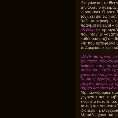
ίδια γυναίκα, τα ίδι
την άλλη, ο πατέρας,
ν’ανασάνει. Ο «
σερ 
του), ζει μια ζωή δα
ζωή υποκρινόμενο
πραγματικά είναι – α
ελεύθερος
» κραυγάζε
που ήταν ο «αγαπη
καθόσουν μαζί του θ
Ρικ που κατάφερνε ν
το Αμερικάνικο φορο
«Ο Ρικ θα΄πρεπε να 
φωναχτά, προκαλώντα
πεθάνει όταν σε σκ
στυλό του. Κάθε γρ
χάνεται πίσω μου. Μ
Κι όπως έγραφε, άρ
μπορείς ακόμα να π
σάρκα και οστά μόνο
Με παλινδρομική αφή
γεγονότα που συμβαί
είναι στο κατόπι του
πυκνή και γοητευτικ
ιδιαίτερα μελαγχο
Μπράδερχουντ και ο Ά