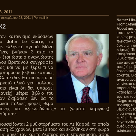
8, 2011
η, Δεκεμβρίου 28, 2011 |
Permalink
Name:
Libr
From:
Athe
X2
About me:
από τον Μάι
 τον καταιγισμό εκδόσεων
κυρίως με κρ
του
John Le Carre
, τα
πλείστον λο
δοκίμια ή πο
την ελληνική αγορά. Μόνο
κείμενα). Τα
 μήνες βγήκαν 3 από τα
αποφάσισα 
υ έτσι ώστε ο αναγνώστης
βιβλία που 
άλου Βρετανού συγγραφέα
έχω τίποτα 
ως και να μη ξέρει τι να
τους) ή με 
άρεσαν καθό
 μπορούσε βέβαια κάποιος
αρκετά). Ο 
Carre (δεν θα του’πεφτε κι
είναι να αν
ρκετό υλικό για πολλούς
να γίνεται 
ια είναι ότι δεν υπάρχει
παρουσιάζε
καταφέρει 
ανείς) μέτριο βιβλίο του
του, μια (ό
 αν διαβάσεις δεν θα το
πληρέστερη 
είναι πολλές φορές θέμα
τεχνικής το
ονής να «ξεκλειδώσεις» το (γεμάτο ίντριγκες)
βέβαια αυτό
 σύμπαν.
blog είναι 
καλό μυθισ
λογοτεχνία (
ρουσιάζονται 2 μυθιστορήματα του Λε Καρρέ, τα οποία
αυτό θα συν
αση 25 χρόνων μεταξύ τους και εκδόθηκαν στη χώρα
εκδίδεται τέ
ύς μήνες (αν και το δεύτερο είναι επανέκδοση, αφού