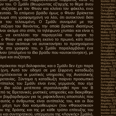
Ιουλίου 201
ών του. Ο Σμάϊλι (θεωρώντας εξ’αρχής το θέμα άνευ
Αυγούστου 
Σεπτεμβρίο
, συζητάει με τον Φίναν και κλείνει τον φάκελο, ενώ
Οκτωβρίου 
λευταίο. Το επόμενο βράδυ όμως ο Φίναν βρίσκεται
Νοεμβρίου 
ίωμα στη γραφομηχανή να λέει, ότι αυτοκτονεί διότι
Δεκεμβρίου
Ιανουαρίου 
ρα του τελειωμένη. Ο Σμάϊλι συνομιλεί με την
Φεβρουαρίο
σύζυγο του θανόντος, την οποία βρίσκει ιδιαιτέρως
Μαρτίου 20
Απριλίου 2
ίναι ακόμα στο σπίτι, το τηλέφωνο χτυπάει και είναι η
Μαΐου 2014
ης, να εκτελέσει την παραγγελία που άφησε το
Ιουνίου 201
Ιουλίου 201
ο Φίναν για αφύπνιση εκείνο το πρωινό, κάτι πολύ
Αυγούστου 
ιον που σκόπευε να αυτοκτονήσει το προηγούμενο
Σεπτεμβρίο
 δε στο γραφείο του, ο Σμάϊλι παραλαμβάνει ένα
Οκτωβρίου 
Νοεμβρίου 
ναν (σταλμένο το ίδιο βράδυ που «αυτοκτόνησε»), με
Δεκεμβρίου
ύμα και συζήτηση.
Ιανουαρίου 
Φεβρουαρίο
Μαρτίου 20
ρόκειται περί δολοφονίας και ο Σμάϊλι δεν έχει παρά
Απριλίου 2
ίχνη. Αυτό τον οδηγεί σε μια ξέφρενη καταδίωξη
Μαΐου 2015
Ιουνίου 201
μπλέκονται οι μυστικές υπηρεσίες της Ανατολικής
Ιουλίου 201
Βρετανίας. Σύντομα η καταδίωξη παίρνει προσωπικό
Αυγούστου 
Σεπτεμβρίο
ίπαλος του Σμάϊλι είναι ένας γερμανός που είχε
Οκτωβρίου 
ν ίδιο αλλά μετέπειτα στρατολογηθεί πριν τον Β
Νοεμβρίου 
Δεκεμβρίου
ό τις Βρετανικές μυστικές υπηρεσίες και διακρίθηκε
Ιανουαρίου 
ων βομβαρδισμών για τις ριψοκίνδυνες αποστολές που
Φεβρουαρίο
υτός ο άνθρωπος είναι αντίπαλός του, και οι δύο
Μαρτίου 20
Απριλίου 2
 η μάχη των δύο κοσμοθεωριών (του «Φαουστικού»
Μαΐου 2016
ου της δράσης και της με κάθε τρόπο επίτευξης του
Ιουνίου 201
Ιουλίου 201
υ και συντηρητικού, υπέρμαχου της «Λογικής» Σμάϊλι),