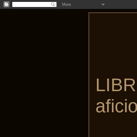
LIBR
afici