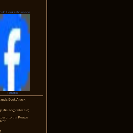
rofilo Booksaficionado
Librofilo
wanda Book Attack
ς Φώτιος(vivliocafe)
ρια από την Κύπρο
over
ξ