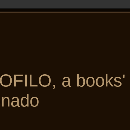
OFILO, a books'
onado