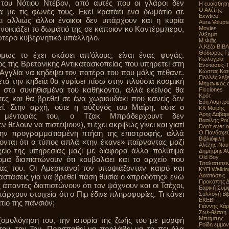
του Νότιου Ντέβον, από αυτές που οι γλάροι δεν
Η ευαίσθητ
Ο Αλέξης
α με τις φωνές τους. Εκεί κρατάει ένα δωμάτιο σε
Exwtico
κι αλλιώς άλλοι ένοικοι δεν υπάρχουν και η κυρία
Aura Volupt
ενοικιάζει το δωμάτιό της σε κάποιον κο Καντέρμπερυ,
Movies
Λέξημα
ώτερο κυβερνητικό υπάλληλο.
Μ.Φάϊς
Λ.Κέζα ΒΙΒ
Θόδωρος Γρ
ως το έχει σκάσει απ’όλους, είναι ένας φυγάς.
Κωλόγρια
 της Βρετανικής Αντικατασκοπείας που υπηρετεί στη
Ενστάσεις-
 Αγγλία να κηδέψει τον πατέρα του που μόλις πέθανε.
Κώστας Κατ
Πολλές λέξε
ετά την κηδεία θα γυρίσει πίσω στην πλούσια κοσμική
Μηχανικός 
ι στα συνηθισμένα του καθήκοντα, αλλά εκείνος θα
Ficciones
Κρότ
ες και θα βρεθεί σε ένα χωριουδάκι που κανείς δεν
Εύη Λαμπρ
ί. Στην αρχή, ούτε η σύζυγός του Μαίρη, ούτε ο
ΚΚ Μοίρης
Άρης Δαβαρ
ι μέντοράς του, ο Τζακ Μπράδερχουντ δεν
Βασίλης Ρο
ν θέλουν να πιστέψουν), τι έχει ακριβώς γίνει και γιατί
Don't ever 
ην προγραμματισμένη πτήση της επιστροφής, αλλά
Ο Πανδοχε
Βιβλιόφιλη
νται ότι ο τύπος απλά «την έκανε» παίρνοντας μαζί
Αλέξης-Ναυ
χείο της υπηρεσίας μαζί με διάφορα άλλα πολύτιμα
Δημήτρης Α
Old Boy
μα διαπιστώνουν ότι κουβαλάει και το αρχείο που
Τσαλαπετει
ας του. Οι Αμερικανοί τον υποψιάζονταν καιρό και
ΚΥΠ Walkin
ταστάσεις για να βρεθεί πάση θυσία ο «προδότης» ενώ
Διαστάσεις
Προκόπης 
 άπαντες διαπιστώνουν ότι τον ψάχνουν και οι Τσέχοι,
Εαρινή Συμ
άρχουν στοιχεία ότι ο Πιμ έδινε πληροφορίες. Τι κάνει
Συλλογή Βιβ
ΕΚΕΒΙ
τιο της πανσιόν;
Γιάννης Χά
Σινέ-θέαση
Μπάμπης
ξομολόγηση του, την ιστορία της ζωής του με μορφή
Ροϊδη εμμον
του, τον Τομ. Προσπαθεί να προλάβει να τα πει όλα