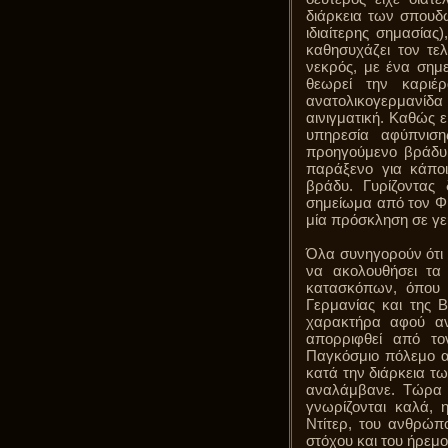
διάρκεια των σπουδ
ιδιαίτερης σημασίας)
καθησυχάζει τον τε
νεκρός, με ένα σημε
θεωρεί την καριέ
ανατολικογερμανίδα 
αινιγματική. Καθώς ε
υπηρεσία αφύπνισ
προηγούμενο βράδυ 
παράξενο για κάπο
βράδυ. Γυρίζοντας
σημείωμα από τον Φί
μία πρόσκληση σε γε
Όλα συνηγορούν ότι π
να ακολουθήσει τα 
κατασκόπων, όπου ε
Γερμανίας και της 
χαρακτήρα αφού αντ
απορριφθεί από το
Παγκόσμιο πόλεμο απ
κατά την διάρκεια τ
αναλάμβανε. Τώρα α
γνωρίζονται καλά,
Ντίτερ, του ανθρώπ
στόχου και του ήρεμο