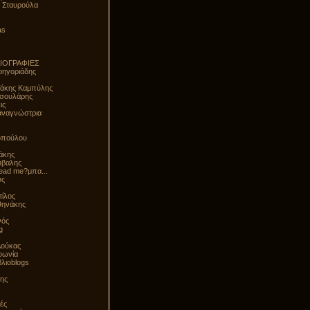
η Σταυρούλα
as
ΛΙΟΓΡΑΦΙΕΣ
ηγοριάδης
Τάκης Καμπύλης
σουλάρης
ις
αναγνώστρια
οπούλου
άκης
ύβαλης
read me?μπα...
ύς
τίλος
θηνάκης
νός
g
Δούκας
φωνία
λιοblogs
ρης
ές