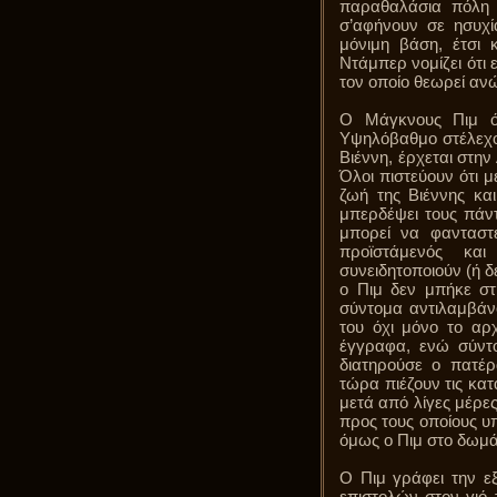
παραθαλάσια πόλη 
σ’αφήνουν σε ησυχί
μόνιμη βάση, έτσι 
Ντάμπερ νομίζει ότι 
τον οποίο θεωρεί αν
Ο Μάγκνους Πιμ όμ
Υψηλόβαθμο στέλεχος
Βιέννη, έρχεται στην
Όλοι πιστεύουν ότι μ
ζωή της Βιέννης κα
μπερδέψει τους πάντ
μπορεί να φανταστε
προϊστάμενός κα
συνειδητοποιούν (ή δε
ο Πιμ δεν μπήκε στ
σύντομα αντιλαμβάνο
του όχι μόνο το αρ
έγγραφα, ενώ σύντο
διατηρούσε ο πατέρ
τώρα πιέζουν τις κα
μετά από λίγες μέρες
προς τους οποίους υπ
όμως ο Πιμ στο δωμά
Ο Πιμ γράφει την ε
επιστολών στον γιό 