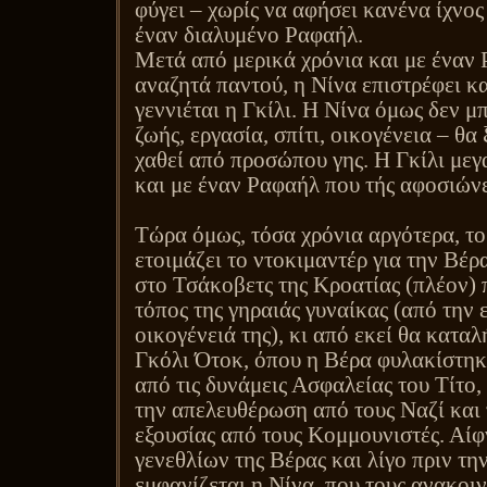
φύγει – χωρίς να αφήσει κανένα ίχνος
έναν διαλυμένο Ραφαήλ.
Μετά από μερικά χρόνια και με έναν
αναζητά παντού, η Νίνα επιστρέφει κα
γεννιέται η Γκίλι. Η Νίνα όμως δεν μπ
ζωής, εργασία, σπίτι, οικογένεια – θα
χαθεί από προσώπου γης. Η Γκίλι μεγ
και με έναν Ραφαήλ που τής αφοσιών
Τώρα όμως, τόσα χρόνια αργότερα, το
ετοιμάζει το ντοκιμαντέρ για την Βέρ
στο Τσάκοβετς της Κροατίας (πλέον) π
τόπος της γηραιάς γυναίκας (από την
οικογένειά της), κι από εκεί θα κατα
Γκόλι Ότοκ, όπου η Βέρα φυλακίστηκ
από τις δυνάμεις Ασφαλείας του Τίτο,
την απελευθέρωση από τους Ναζί και
εξουσίας από τους Κομμουνιστές. Αίφ
γενεθλίων της Βέρας και λίγο πριν τ
εμφανίζεται η Νίνα, που τους ανακοιν