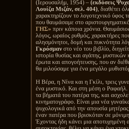
(Ιερουσαλήμ, 1954) –
(εκδόσεις Ψυχο
Λουίζα Μιζάν, σελ. 404)
, διαθέτει ό
χαρακτηρίζουν το λογοτεχνικό ύφος τ
που θαυμάσαμε στο αριστουργηματικ
ΓΗΣ»
πριν κάποια χρόνια. Θαυμάσιο
λόγος, ωραίος ρυθμός, χαρακτήρες πο
αλησμόνητοι, δομή και πυκνότητα λόγ
Γκρόσμαν
στο νέο του βιβλίο, διηγεί
ιστορία θυσίας και αγάπης, μυστικών
έρωτα και απογοήτευσης, που αν διέθ
θα μιλούσαμε για ένα μεγάλο μυθιστό
Η Βέρα, η Νίνα και η Γκίλι, τρεις γυν
ένα μυστικό. Και στη μέση ο Ραφαήλ.
τα βήματά του πατέρα της, και ασχολε
κινηματογράφο. Είναι μια νέα γυναίκ
ψυχολογικά από την απουσία μητέρας 
έναν πατέρα που βρισκόταν σε μόνιμ
Έχοντας ήδη κάνει μια αποτυχημένη 
αυτοκτονίας, θέλει να κάνει ένα ντοκ