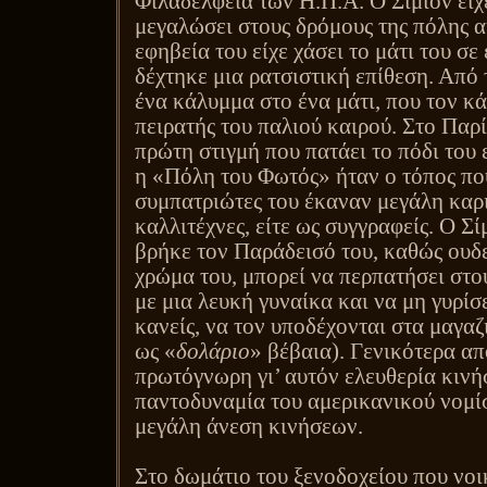
Φιλαδέλφεια των Η.Π.Α. Ο Σίμιον είχ
μεγαλώσει στους δρόμους της πόλης α
εφηβεία του είχε χάσει το μάτι του σε
δέχτηκε μια ρατσιστική επίθεση. Από
ένα κάλυμμα στο ένα μάτι, που τον κά
πειρατής του παλιού καιρού. Στο Παρί
πρώτη στιγμή που πατάει το πόδι του ε
η «Πόλη του Φωτός» ήταν ο τόπος πο
συμπατριώτες του έκαναν μεγάλη καρι
καλλιτέχνες, είτε ως συγγραφείς. Ο Σί
βρήκε τον Παράδεισό του, καθώς ουδε
χρώμα του, μπορεί να περπατήσει στο
με μια λευκή γυναίκα και να μη γυρίσε
κανείς, να τον υποδέχονται στα μαγα
ως «
δολάριο
» βέβαια). Γενικότερα α
πρωτόγνωρη γι’ αυτόν ελευθερία κινή
παντοδυναμία του αμερικανικού νομίσ
μεγάλη άνεση κινήσεων.
Στο δωμάτιο του ξενοδοχείου που νοικ