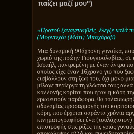
παίζει μαζί μου")
«Προτού ξαναγεννηθείς, έλεγξε καλά π
(Μορντεχάι (Μότι) Μπαχάραβ)
Μια δυναμική 90άχρονη γυναίκα, που
χωριό της πρώην Γιουγκοσλαβίας, σε 
Ισραήλ, παντρεμένη με έναν άντρα που
οποίος είχε έναν 16χρονο γιο που ξαφ
εισβάλλουν στη ζωή του, όχι μόνο μι
μίλαγε περίεργα τη γλώσσα τους αλλά
καλλονής κορίτσι που ήταν η κόρη της
ερωτευτούν παράφορα, θα ταλαιπωρη
αδυναμίας προσαρμογής του κοριτσιού
κόρη, που έρχεται σαράντα χρόνια αρ
κινηματογραφήσει ένα (τουλάχιστον) π
επιστροφής στις ρίζες της γριάς γυναίκ
αποκάλυψης αλλά και συνειδητοποίησ