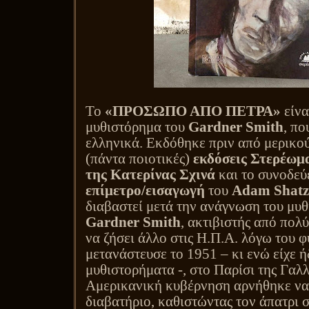
Το
«ΠΡΟΣΩΠΟ ΑΠΟ ΠΕΤΡΑ»
είνα
μυθιστόρημα του
Gardner
Smith
, πο
ελληνικά. Εκδόθηκε πριν από μερικού
(πάντα ποιοτικές)
εκδόσεις Στερέωμ
της Κατερίνας Σχινά
και το συνοδεύ
επίμετρο/εισαγωγή
του
Adam
Shatz
διαβαστεί μετά την ανάγνωση του μυθ
Gardner
Smith
, ακτιβιστής από πολ
να ζήσει άλλο στις Η.Π.Α. λόγω του φ
μετανάστευσε το 1951 – κι ενώ είχε 
μυθιστορήματα -, στο Παρίσι της Γαλλ
Αμερικανική κυβέρνηση αρνήθηκε να
διαβατήριο, καθιστώντας τον άπατρι 