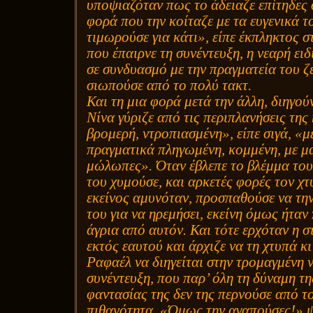
υποψιαζόταν πως το άδειαζε επίτηδες
φορά που την κοίταζε με τα ευγενικά τ
τιμωρούσε για κάτι», είπε έκπληκτος 
που έπαιρνε τη συνέντευξη, η νεαρή ειδ
σε συνδυασμό με την πραγματεία του 
σιωπούσε από το πολύ τακτ.
Και τη μια φορά μετά την άλλη, διηγού
Νίνα γύριζε από τις περιπλανήσεις της
βρομερή, ντροπιασμένη», είπε σιγά, «μ
πραγματικά πληγωμένη, κομμένη, με μ
μώλωπες». Όταν έβλεπε το βλέμμα του,
του χυμούσε, και αρκετές φορές τον χτ
εκείνος αμυνόταν, προσπαθούσε να την
του για να ηρεμήσει, εκείνη όμως ήταν
άγρια από αυτόν. Και τότε ερχόταν η σ
εκτός εαυτού και άρχιζε να τη χτυπά κι
Ραφαέλ να διηγείται στην τρομαγμένη 
συνέντευξη, που παρ’ όλη τη δύναμη τ
φαντασίας της δεν της περνούσε από τ
πιθανότητα. «Όμως την αγαπούσες!» ψ