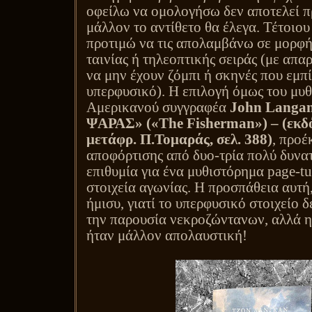
οφείλω να ομολογήσω δεν αποτελεί π
μάλλον το αντίθετο θα έλεγα. Τέτοιου 
προτιμώ να τις απολαμβάνω σε μορφ
ταινίας ή τηλεοπτικής σειράς (με απ
να μην έχουν ζόμπι ή σκηνές που εμπ
υπερφυσικό). Η επιλογή όμως του μυ
Αμερικανού συγγραφέα
John
Langa
ΨΑΡΑΣ» («
The
Fisherman
») – (εκδ
μετάφρ. Π.Τομαράς, σελ. 388)
, προέ
αποφόρτισης από δυο-τρία πολύ δυνατ
επιθυμία για ένα μυθιστόρημα
page
-
tu
στοιχεία αγωνίας. Η προσπάθεια αυτή,
ήμισυ, γιατί το υπερφυσικό στοιχείο δ
την παρουσία νεκροζώντανων, αλλά η
ήταν μάλλον απολαυστική!