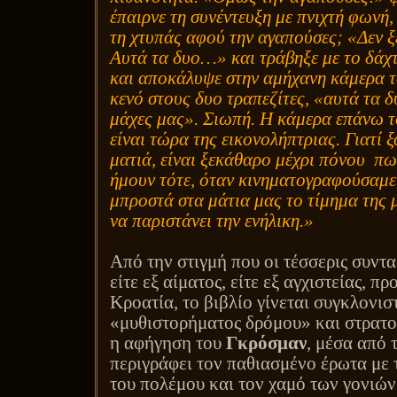
έπαιρνε τη συνέντευξη με πνιχτή φωνή
τη χτυπάς αφού την αγαπούσες; «Δεν ξέ
Αυτά τα δυο…» και τράβηξε με το δάχ
και αποκάλυψε στην αμήχανη κάμερα τ
κενό στους δυο τραπεζίτες, «αυτά τα δ
μάχες μας». Σιωπή. Η κάμερα επάνω τ
είναι τώρα της εικονολήπτριας. Γιατί 
ματιά, είναι ξεκάθαρο μέχρι πόνου
πω
ήμουν τότε, όταν κινηματογραφούσαμε
μπροστά στα μάτια μας το τίμημα της 
να παριστάνει την ενήλικη.»
Από την στιγμή που οι τέσσερις συντα
είτε εξ αίματος, είτε εξ αγχιστείας, π
Κροατία, το βιβλίο γίνεται συγκλονι
«μυθιστορήματος δρόμου» και στρατο
η αφήγηση του
Γκρόσμαν
, μέσα από 
περιγράφει τον παθιασμένο έρωτα με τ
του πολέμου και τον χαμό των γονιών